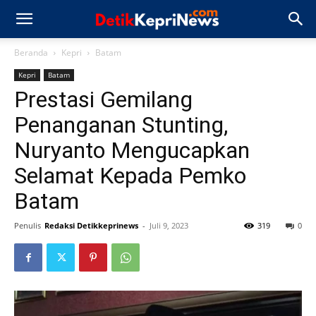
Beranda
Kepri
Batam
Kepri
Batam
Prestasi Gemilang
Penanganan Stunting,
Nuryanto Mengucapkan
Selamat Kepada Pemko
Batam
Penulis
Redaksi Detikkeprinews
-
Juli 9, 2023
319
0