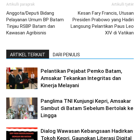
Artikulli paraprak
Artikulli tjetër
Anggota/Deputi Bidang
Kesan Fary Francis, Utusan
Pelayanan Umum BP Batam
Presiden Prabowo yang Hadiri
Tinjau RSBP Batam dan
Langsung Pelantikan Paus Leo
Kawasan Agribisnis
XIV di Vatikan
ARTIKEL TERKAIT
DARI PENULIS
Pelantikan Pejabat Pemko Batam,
Amsakar Tekankan Integritas dan
Kinerja Melayani
Panglima TNI Kunjungi Kepri, Amsakar
Sambut di Batam Sebelum Bertolak ke
Lingga
Dialog Wawasan Kebangsaan Hadirkan
Tokoh Kepri, Gaungkan Literasi Digital