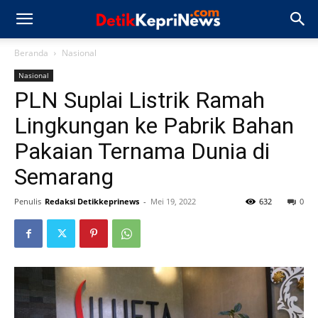
Beranda
Nasional
Nasional
PLN Suplai Listrik Ramah
Lingkungan ke Pabrik Bahan
Pakaian Ternama Dunia di
Semarang
Penulis
Redaksi Detikkeprinews
-
Mei 19, 2022
632
0