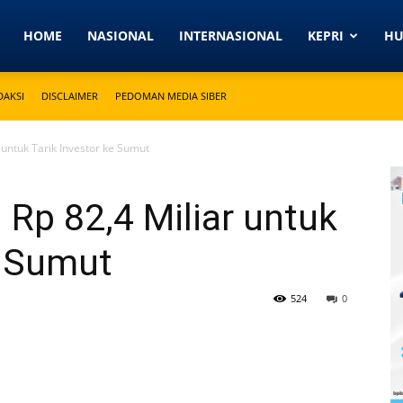
Detikkeprinews.com
HOME
NASIONAL
INTERNASIONAL
KEPRI
H
DAKSI
DISCLAIMER
PEDOMAN MEDIA SIBER
 untuk Tarik Investor ke Sumut
Rp 82,4 Miliar untuk
e Sumut
524
0