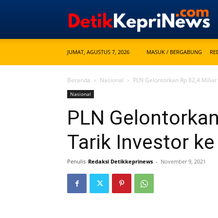
JUMAT, AGUSTUS 7, 2026
MASUK / BERGABUNG
RE
Beranda
Nasional
PLN Gelontorkan Rp 82,4 Miliar
Nasional
PLN Gelontorkan 
Tarik Investor k
Penulis
Redaksi Detikkeprinews
-
November 9, 2021