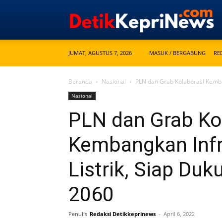
JUMAT, AGUSTUS 7, 2026
MASUK / BERGABUNG
RE
Beranda
Nasional
PLN dan Grab Kolaborasi Kemban
Nasional
PLN dan Grab Ko
Kembangkan Infr
Listrik, Siap Du
2060
Penulis
Redaksi Detikkeprinews
-
April 6, 2022