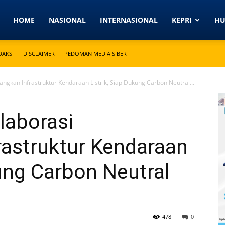
Detikkeprinews.com
HOME
NASIONAL
INTERNASIONAL
KEPRI
H
DAKSI
DISCLAIMER
PEDOMAN MEDIA SIBER
gkan Infrastruktur Kendaraan Listrik, Siap Dukung Carbon Neutral...
laborasi
astruktur Kendaraan
kung Carbon Neutral
478
0