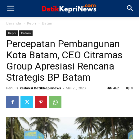
Beranda
Kepri
Batam
Kepri
Batam
Percepatan Pembangunan
Kota Batam, CEO Citramas
Group Apresiasi Rencana
Strategis BP Batam
Penulis
Redaksi Detikkeprinews
-
Mei 25, 2023
462
0