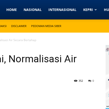
Detikkeprinews.com
HOME
NASIONAL
INTERNASIONAL
KEPRI
H
DAKSI
DISCLAIMER
PEDOMAN MEDIA SIBER
lisasi Air Secara Bertahap
i, Normalisasi Air
352
0