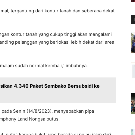
rmal, tergantung dari kontur tanah dan seberapa dekat
ngan kontur tanah yang cukup tinggi akan mengalami
banding pelanggan yang berlokasi lebih dekat dari area
ti malam sudah normal kembali,” imbuhnya.
usikan 4.340 Paket Sembako Bersubsidi ke
i pada Senin (14/8/2023), menyebabkan pipa
mphony Land Nongsa putus.
ut, putus karena bukit yang berada di pulau jalan dari