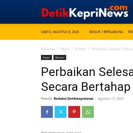
SABTU, AGUSTUS 8, 2026
MASUK / BERGABUNG
RE
Beranda
Kepri
Batam
Perbaikan Selesai, Norma
Kepri
Batam
Perbaikan Selesa
Secara Bertahap
Penulis
Redaksi Detikkeprinews
-
Agustus 17, 2023