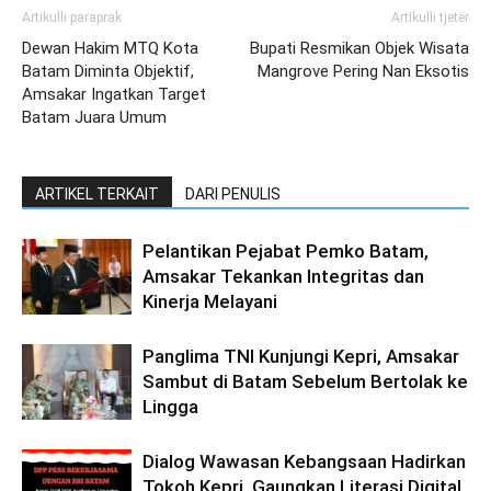
Artikulli paraprak
Artikulli tjetër
Dewan Hakim MTQ Kota
Bupati Resmikan Objek Wisata
Batam Diminta Objektif,
Mangrove Pering Nan Eksotis
Amsakar Ingatkan Target
Batam Juara Umum
ARTIKEL TERKAIT
DARI PENULIS
Pelantikan Pejabat Pemko Batam,
Amsakar Tekankan Integritas dan
Kinerja Melayani
Panglima TNI Kunjungi Kepri, Amsakar
Sambut di Batam Sebelum Bertolak ke
Lingga
Dialog Wawasan Kebangsaan Hadirkan
Tokoh Kepri, Gaungkan Literasi Digital