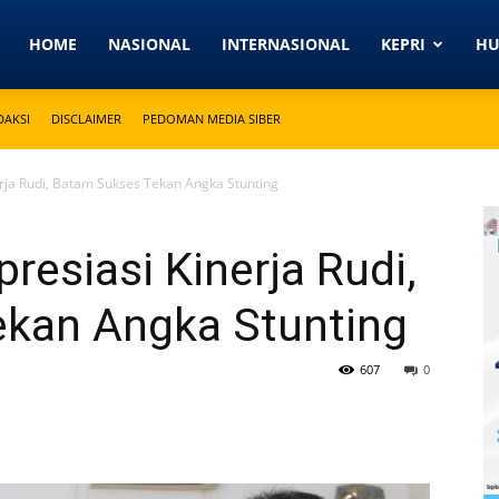
Detikkeprinews.com
HOME
NASIONAL
INTERNASIONAL
KEPRI
H
DAKSI
DISCLAIMER
PEDOMAN MEDIA SIBER
rja Rudi, Batam Sukses Tekan Angka Stunting
resiasi Kinerja Rudi,
ekan Angka Stunting
607
0