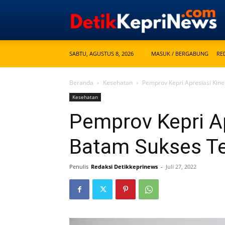
SABTU, AGUSTUS 8, 2026
MASUK / BERGABUNG
RE
Beranda
Kesehatan
Pemprov Kepri Apresiasi Kine
Kesehatan
Pemprov Kepri Ap
Batam Sukses T
Penulis
Redaksi Detikkeprinews
-
Juli 27, 2022