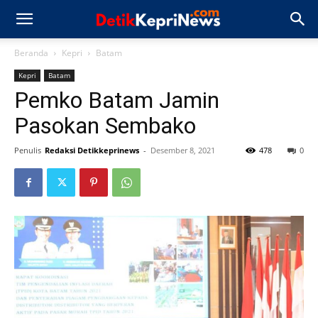
Beranda
Kepri
Batam
Kepri
Batam
Pemko Batam Jamin
Pasokan Sembako
Penulis
Redaksi Detikkeprinews
-
Desember 8, 2021
478
0