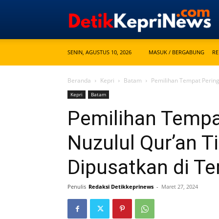
SENIN, AGUSTUS 10, 2026
MASUK / BERGABUNG
RE
Beranda
Kepri
Batam
Pemilihan Tempat Pering
Kepri
Batam
Pemilihan Tempa
Nuzulul Qur’an T
Dipusatkan di T
Penulis
Redaksi Detikkeprinews
-
Maret 27, 2024