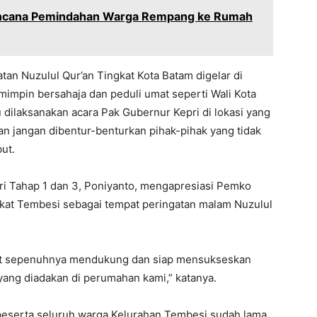
ncana Pemindahan Warga Rempang ke Rumah
an Nuzulul Qur’an Tingkat Kota Batam digelar di
impin bersahaja dan peduli umat seperti Wali Kota
dilaksanakan acara Pak Gubernur Kepri di lokasi yang
n jangan dibentur-benturkan pihak-pihak yang tidak
ut.
ri Tahap 1 dan 3, Poniyanto, mengapresiasi Pemko
at Tembesi sebagai tempat peringatan malam Nuzulul
at sepenuhnya mendukung dan siap mensukseskan
 yang diadakan di perumahan kami,” katanya.
eserta seluruh warga Kelurahan Tembesi sudah lama