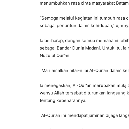
menumbuhkan rasa cinta masyarakat Batam 
“Semoga melalui kegiatan ini tumbuh rasa c
sebagai penuntun dalam kehidupan,” ujarny
Ia berharap, dengan semua memahami lebih
sebagai Bandar Dunia Madani. Untuk itu, i
Nuzulul Qur’an.
“Mari amalkan nilai-nilai Al-Qur’an dalam ke
Ia menegaskan, Al-Qur’an merupakan mukj
wahyu Allah tersebut diturunkan langsung k
tentang kebenarannya.
“Al-Qur’an ini mendapat jaminan dijaga lang