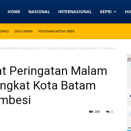
Detikkeprinews.com
HOME
NASIONAL
INTERNASIONAL
KEPRI
H
DAKSI
DISCLAIMER
PEDOMAN MEDIA SIBER
atan Malam Nuzulul Qur’an Tingkat Kota Batam Dipusatkan di Tembesi
t Peringatan Malam
ingkat Kota Batam
embesi
289
0