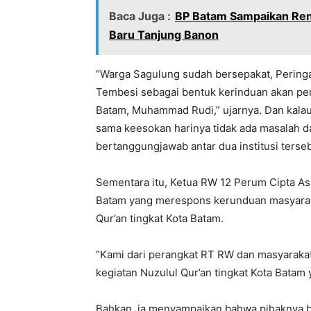
Baca Juga :
BP Batam Sampaikan Re
Baru Tanjung Banon
“Warga Sagulung sudah bersepakat, Peringat
Tembesi sebagai bentuk kerinduan akan pem
Batam, Muhammad Rudi,” ujarnya. Dan kalau 
sama keesokan harinya tidak ada masalah da
bertanggungjawab antar dua institusi terseb
Sementara itu, Ketua RW 12 Perum Cipta As
Batam yang merespons kerunduan masyarak
Qur’an tingkat Kota Batam.
“Kami dari perangkat RT RW dan masyarak
kegiatan Nuzulul Qur’an tingkat Kota Batam
Bahkan, ia menyampaikan bahwa pihaknya b