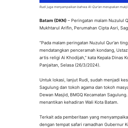
Rudi juga menyampaikan bahwa Al-Qur'an merupakan mukjiza
Batam (DKN)
– Peringatan malam Nuzulul Qu
Mukhtarul Arifin, Perumahan Cipta Asri, S
“Pada malam peringatan Nuzulul Qur’an tin
mendatangkan penceramah kondang, Ustaz H
artis religi Ai Khodijah,” kata Kepala Dinas
Panjaitan, Selasa (26/3/2024).
Untuk lokasi, lanjut Rudi, sudah menjadi 
Sagulung dan tokoh agama dan tokoh masya
Dewan Masjid, BMGQ Kecamatan Sagulung. B
menantikan kehadiran Wali Kota Batam.
Terkait ada pemberitaan yang menyampaika
dengan tempat safari ramadhan Gubernur Kep