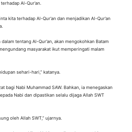
terhadap Al-Qur’an.
inta kita terhadap Al-Qur’an dan menjadikan Al-Qur’an
a.
 dalam tentang Al-Qur’an, akan mengokohkan Batam
a mengundang masyarakat ikut memperingati malam
hidupan sehari-hari,” katanya.
izat bagi Nabi Muhammad SAW. Bahkan, ia menegaskan
epada Nabi dan dipastikan selalu dijaga Allah SWT
sung oleh Allah SWT,” ujarnya.