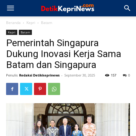
Beranda
Kepri
Batam
Kepri
Batam
Pemerintah Singapura
Dukung Inovasi Kerja Sama
Batam dan Singapura
Penulis
Redaksi Detikkeprinews
-
September 30, 2025
157
0