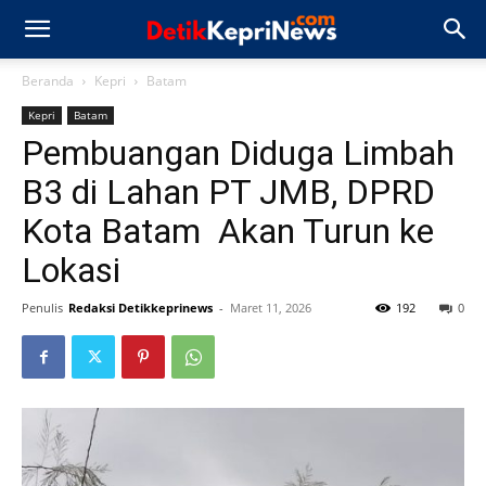
Beranda
Kepri
Batam
Kepri
Batam
Pembuangan Diduga Limbah
B3 di Lahan PT JMB, DPRD
Kota Batam Akan Turun ke
Lokasi
Penulis
Redaksi Detikkeprinews
-
Maret 11, 2026
192
0