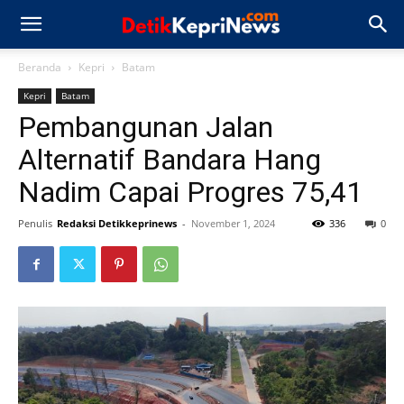
Beranda
Kepri
Batam
Kepri
Batam
Pembangunan Jalan
Alternatif Bandara Hang
Nadim Capai Progres 75,41
Penulis
Redaksi Detikkeprinews
-
November 1, 2024
336
0