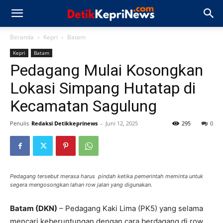
Beranda
Kepri
Batam
Kepri
Batam
Pedagang Mulai Kosongkan
Lokasi Simpang Hutatap di
Kecamatan Sagulung
Penulis
Redaksi Detikkeprinews
-
Juni 12, 2025
295
0
Pedagang tersebut merasa harus pindah ketika pemerintah meminta untuk
segera mengosongkan lahan row jalan yang digunakan.
Batam (DKN)
– Pedagang Kaki Lima (PK5) yang selama
mencari keberuntungan dengan cara berdagang di row