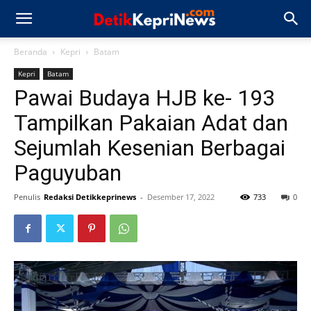
Beranda
Kepri
Batam
Kepri
Batam
Pawai Budaya HJB ke- 193
Tampilkan Pakaian Adat dan
Sejumlah Kesenian Berbagai
Paguyuban
Penulis
Redaksi Detikkeprinews
-
Desember 17, 2022
733
0