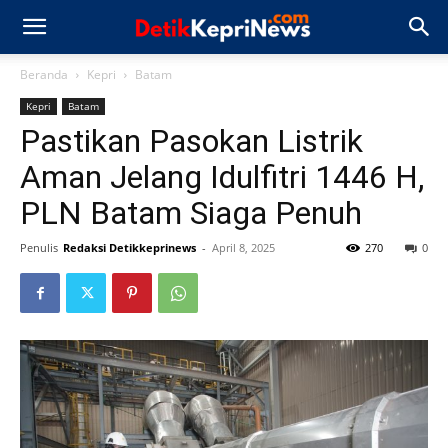
Beranda
Kepri
Batam
Kepri
Batam
Pastikan Pasokan Listrik
Aman Jelang Idulfitri 1446 H,
PLN Batam Siaga Penuh
Penulis
Redaksi Detikkeprinews
-
April 8, 2025
270
0