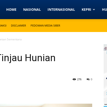
Detikkeprinews.com
HOME
NASIONAL
INTERNASIONAL
KEPRI
H
DAKSI
DISCLAIMER
PEDOMAN MEDIA SIBER
unian Sementara
injau Hunian
276
0