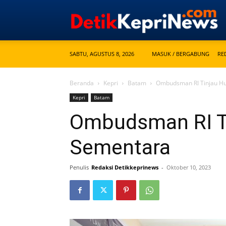
SABTU, AGUSTUS 8, 2026
MASUK / BERGABUNG
RE
Beranda
Kepri
Batam
Ombudsman RI Tinjau H
Kepri
Batam
Ombudsman RI T
Sementara
Penulis
Redaksi Detikkeprinews
-
Oktober 10, 2023