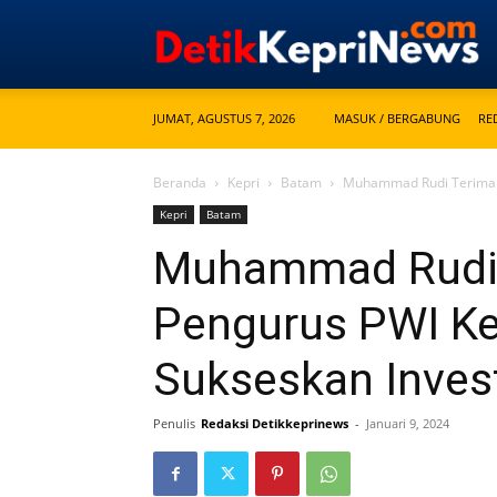
JUMAT, AGUSTUS 7, 2026
MASUK / BERGABUNG
RE
Beranda
Kepri
Batam
Muhammad Rudi Terima Au
Kepri
Batam
Muhammad Rudi 
Pengurus PWI Kep
Sukseskan Inves
Penulis
Redaksi Detikkeprinews
-
Januari 9, 2024