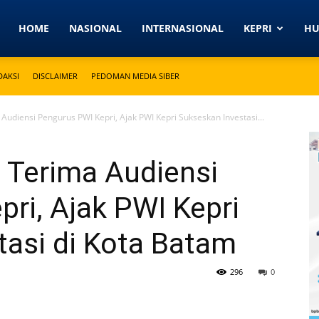
Detikkeprinews.com
HOME
NASIONAL
INTERNASIONAL
KEPRI
H
DAKSI
DISCLAIMER
PEDOMAN MEDIA SIBER
diensi Pengurus PWI Kepri, Ajak PWI Kepri Sukseskan Investasi...
Terima Audiensi
ri, Ajak PWI Kepri
tasi di Kota Batam
296
0