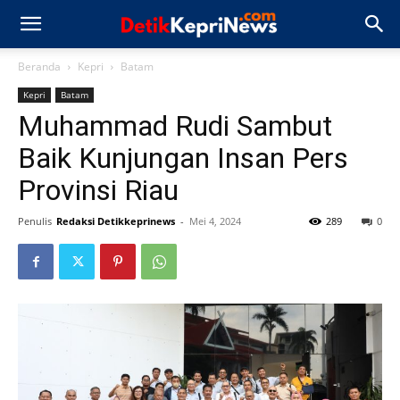
Beranda
Kepri
Batam
Kepri
Batam
Muhammad Rudi Sambut
Baik Kunjungan Insan Pers
Provinsi Riau
Penulis
Redaksi Detikkeprinews
-
Mei 4, 2024
289
0