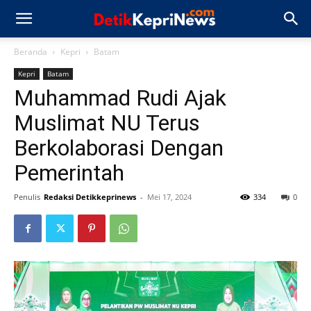
Beranda
Kepri
Batam
Kepri
Batam
Muhammad Rudi Ajak
Muslimat NU Terus
Berkolaborasi Dengan
Pemerintah
Penulis
Redaksi Detikkeprinews
-
Mei 17, 2024
334
0