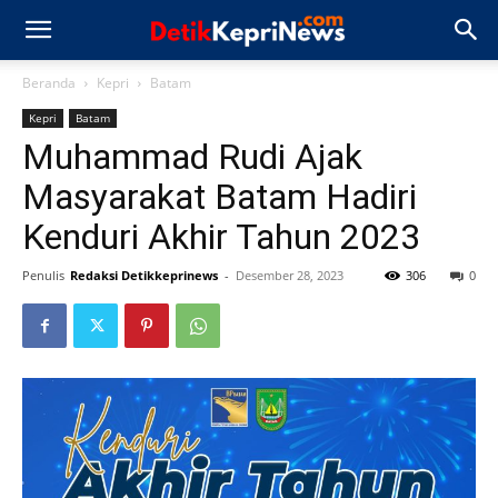
Beranda
Kepri
Batam
Kepri
Batam
Muhammad Rudi Ajak
Masyarakat Batam Hadiri
Kenduri Akhir Tahun 2023
Penulis
Redaksi Detikkeprinews
-
Desember 28, 2023
306
0