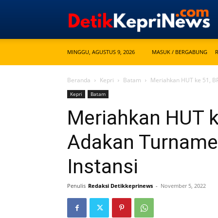
MINGGU, AGUSTUS 9, 2026
MASUK / BERGABUNG
Beranda
Kepri
Batam
Meriahkan HUT ke 51, BP
Kepri
Batam
Meriahkan HUT k
Adakan Turnamen
Instansi
Penulis
Redaksi Detikkeprinews
-
November 5, 2022