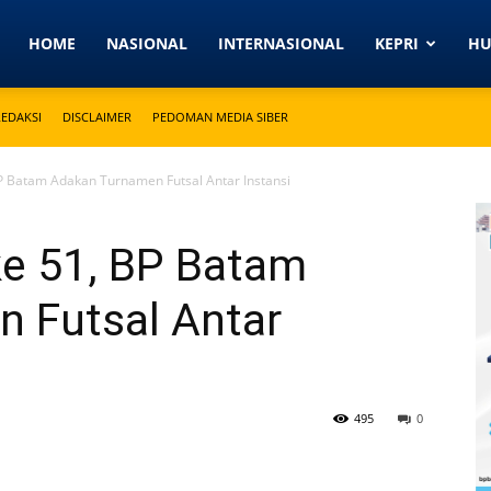
Detikkeprinews.com
HOME
NASIONAL
INTERNASIONAL
KEPRI
H
REDAKSI
DISCLAIMER
PEDOMAN MEDIA SIBER
 Batam Adakan Turnamen Futsal Antar Instansi
e 51, BP Batam
 Futsal Antar
495
0