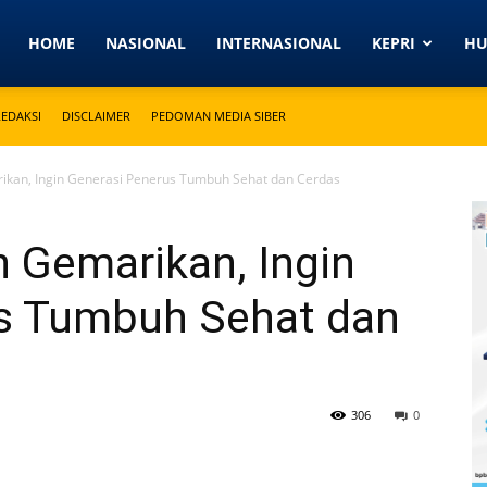
Detikkeprinews.com
HOME
NASIONAL
INTERNASIONAL
KEPRI
H
REDAKSI
DISCLAIMER
PEDOMAN MEDIA SIBER
ikan, Ingin Generasi Penerus Tumbuh Sehat dan Cerdas
 Gemarikan, Ingin
s Tumbuh Sehat dan
306
0