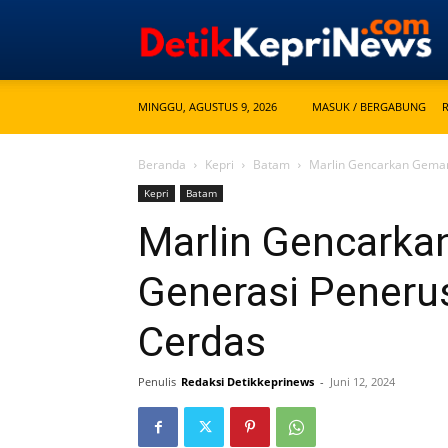
MINGGU, AGUSTUS 9, 2026
MASUK / BERGABUNG
Beranda
Kepri
Batam
Marlin Gencarkan Gemar
Kepri
Batam
Marlin Gencarkan
Generasi Peneru
Cerdas
Penulis
Redaksi Detikkeprinews
-
Juni 12, 2024