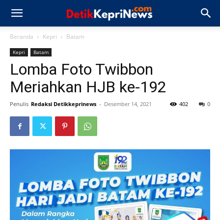
Beranda
Kepri
Batam
Kepri
Batam
Lomba Foto Twibbon
Meriahkan HJB ke-192
Penulis
Redaksi Detikkeprinews
-
Desember 14, 2021
402
0