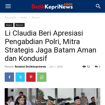
Beranda
Kepri
Batam
Kepri
Batam
Li Claudia Beri Apresiasi
Pengabdian Polri, Mitra
Strategis Jaga Batam Aman
dan Kondusif
Penulis
Redaksi Detikkeprinews
-
Juli 1, 2026
52
0