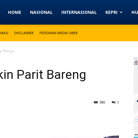
Detikkeprinews.com
HOME
NASIONAL
INTERNASIONAL
KEPRI
H
DAKSI
DISCLAIMER
PEDOMAN MEDIA SIBER
ng Warga
in Parit Bareng
380
0