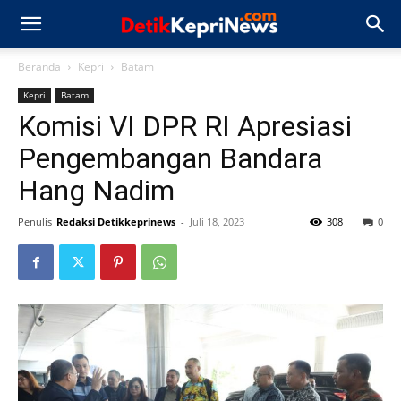
Beranda
Kepri
Batam
Kepri
Batam
Komisi VI DPR RI Apresiasi
Pengembangan Bandara
Hang Nadim
Penulis
Redaksi Detikkeprinews
-
Juli 18, 2023
308
0