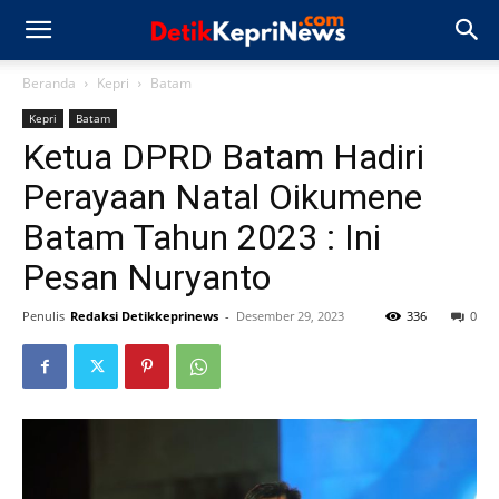
Beranda
Kepri
Batam
Kepri
Batam
Ketua DPRD Batam Hadiri
Perayaan Natal Oikumene
Batam Tahun 2023 : Ini
Pesan Nuryanto
Penulis
Redaksi Detikkeprinews
-
Desember 29, 2023
336
0