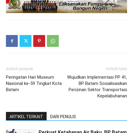
Artikulli paraprak
Artikulli tjetër
Peringatan Hari Museum
Wujudkan Implementasi PP 41,
Nasional ke-59 Tingkat Kota
BP Batam Sosialisasikan
Batam
Perizinan Sektor Transportasi
Kepelabuhanan
ARTIKEL TERKAIT
DARI PENULIS
Perkuat Ketahanan Air Baku, BP Batam