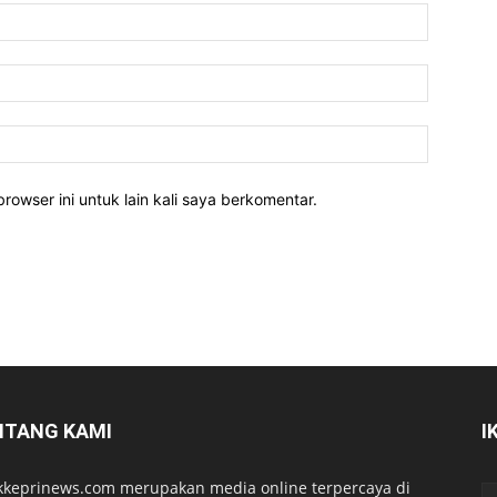
rowser ini untuk lain kali saya berkomentar.
NTANG KAMI
I
kkeprinews.com merupakan media online terpercaya di