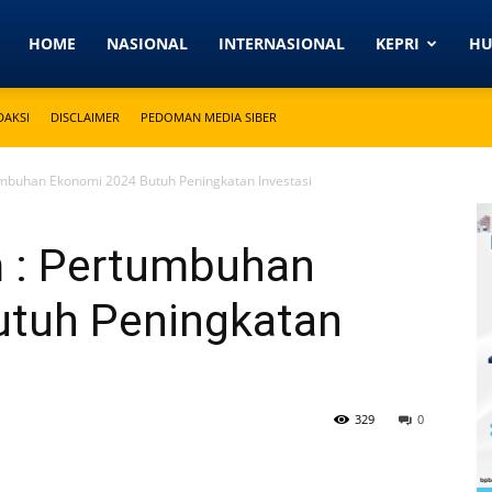
Detikkeprinews.com
HOME
NASIONAL
INTERNASIONAL
KEPRI
H
DAKSI
DISCLAIMER
PEDOMAN MEDIA SIBER
mbuhan Ekonomi 2024 Butuh Peningkatan Investasi
 : Pertumbuhan
utuh Peningkatan
329
0