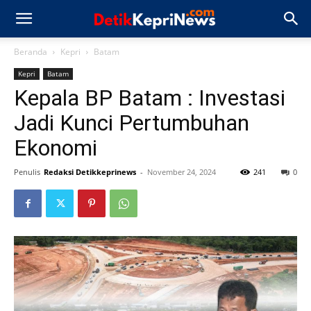
Beranda
Kepri
Batam
Kepri
Batam
Kepala BP Batam : Investasi
Jadi Kunci Pertumbuhan
Ekonomi
Penulis
Redaksi Detikkeprinews
-
November 24, 2024
241
0