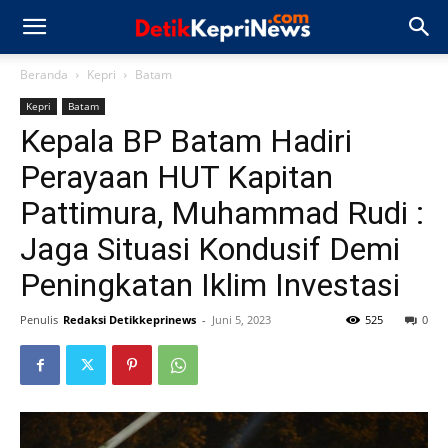
Beranda
Kepri
Batam
Kepri
Batam
Kepala BP Batam Hadiri
Perayaan HUT Kapitan
Pattimura, Muhammad Rudi :
Jaga Situasi Kondusif Demi
Peningkatan Iklim Investasi
Penulis
Redaksi Detikkeprinews
-
Juni 5, 2023
525
0