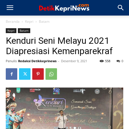
Beranda
Kepri
Batam
Kepri
Batam
Kenduri Seni Melayu 2021
Diapresiasi Kemenparekraf
Penulis
Redaksi Detikkeprinews
-
Desember 9, 2021
558
0