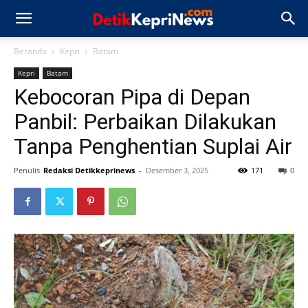
Beranda
Kepri
Batam
Kepri
Batam
Kebocoran Pipa di Depan
Panbil: Perbaikan Dilakukan
Tanpa Penghentian Suplai Air
Penulis
Redaksi Detikkeprinews
-
Desember 3, 2025
171
0