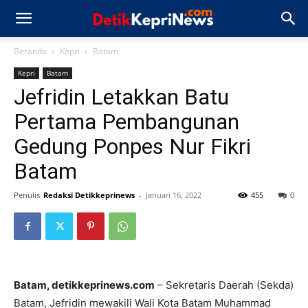
Beranda
Kepri
Batam
Kepri
Batam
Jefridin Letakkan Batu
Pertama Pembangunan
Gedung Ponpes Nur Fikri
Batam
Penulis
Redaksi Detikkeprinews
-
Januari 16, 2022
455
0
Batam, detikkeprinews.com
– Sekretaris Daerah (Sekda)
Batam, Jefridin mewakili Wali Kota Batam Muhammad