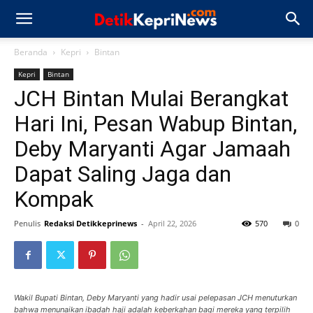
Beranda
Kepri
Bintan
Kepri
Bintan
JCH Bintan Mulai Berangkat
Hari Ini, Pesan Wabup Bintan,
Deby Maryanti Agar Jamaah
Dapat Saling Jaga dan
Kompak
Penulis
Redaksi Detikkeprinews
-
April 22, 2026
570
0
Wakil Bupati Bintan, Deby Maryanti yang hadir usai pelepasan JCH menuturkan
bahwa menunaikan ibadah haji adalah keberkahan bagi mereka yang terpilih