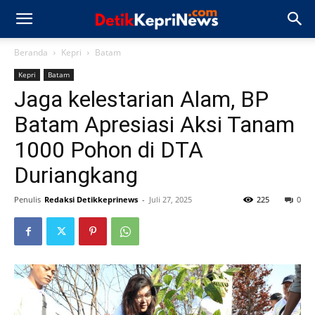
Beranda
Kepri
Batam
Kepri
Batam
Jaga kelestarian Alam, BP
Batam Apresiasi Aksi Tanam
1000 Pohon di DTA
Duriangkang
Penulis
Redaksi Detikkeprinews
-
Juli 27, 2025
225
0