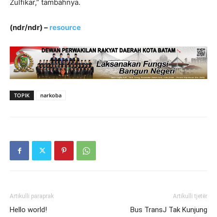
Zulfikar,” tambahnya.
(ndr/ndr) –
resource
TOPIK
narkoba
Artikulli paraprak
Artikulli tjetër
Hello world!
Bus TransJ Tak Kunjung