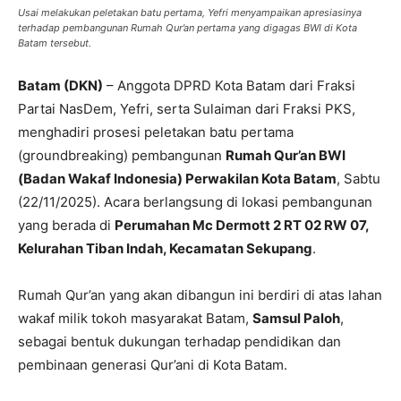
Usai melakukan peletakan batu pertama, Yefri menyampaikan apresiasinya
terhadap pembangunan Rumah Qur’an pertama yang digagas BWI di Kota
Batam tersebut.
Batam (DKN)
– Anggota DPRD Kota Batam dari Fraksi
Partai NasDem, Yefri, serta Sulaiman dari Fraksi PKS,
menghadiri prosesi peletakan batu pertama
(groundbreaking) pembangunan
Rumah Qur’an BWI
(Badan Wakaf Indonesia) Perwakilan Kota Batam
, Sabtu
(22/11/2025). Acara berlangsung di lokasi pembangunan
yang berada di
Perumahan Mc Dermott 2 RT 02 RW 07,
Kelurahan Tiban Indah, Kecamatan Sekupang
.
Rumah Qur’an yang akan dibangun ini berdiri di atas lahan
wakaf milik tokoh masyarakat Batam,
Samsul Paloh
,
sebagai bentuk dukungan terhadap pendidikan dan
pembinaan generasi Qur’ani di Kota Batam.