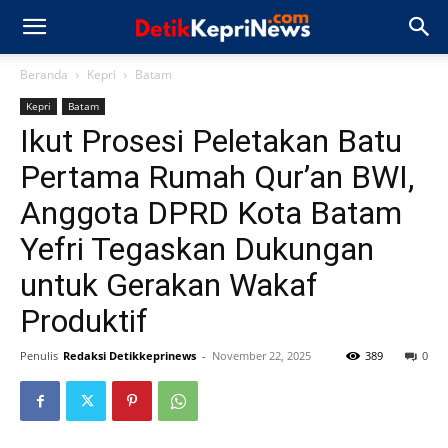
Beranda
Kepri
Batam
Kepri
Batam
Ikut Prosesi Peletakan Batu
Pertama Rumah Qur’an BWI,
Anggota DPRD Kota Batam
Yefri Tegaskan Dukungan
untuk Gerakan Wakaf
Produktif
Penulis
Redaksi Detikkeprinews
-
November 22, 2025
389
0