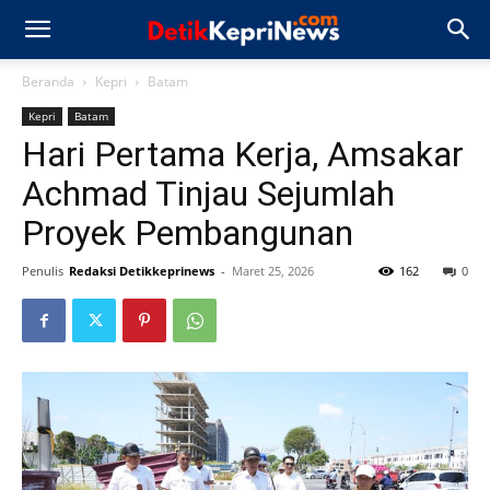
Beranda
Kepri
Batam
Kepri
Batam
Hari Pertama Kerja, Amsakar
Achmad Tinjau Sejumlah
Proyek Pembangunan
Penulis
Redaksi Detikkeprinews
-
Maret 25, 2026
162
0