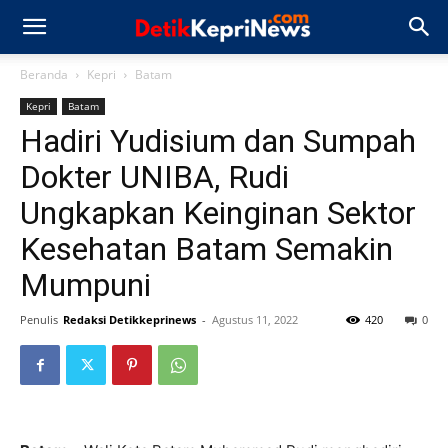
Beranda
Kepri
Batam
Kepri
Batam
Hadiri Yudisium dan Sumpah
Dokter UNIBA, Rudi
Ungkapkan Keinginan Sektor
Kesehatan Batam Semakin
Mumpuni
Penulis
Redaksi Detikkeprinews
-
Agustus 11, 2022
420
0