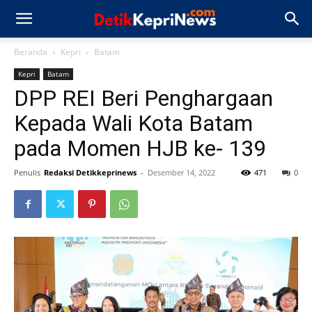
Beranda
Kepri
Batam
Kepri
Batam
DPP REI Beri Penghargaan
Kepada Wali Kota Batam
pada Momen HJB ke- 139
Penulis
Redaksi Detikkeprinews
-
Desember 14, 2022
471
0