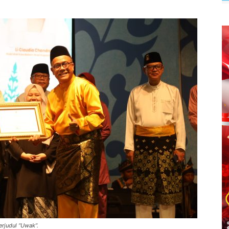
rjudul “Uwak”.