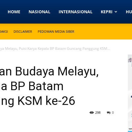
Detikkeprinews.com
HOME
NASIONAL
INTERNASIONAL
KEPRI
H
DAKSI
DISCLAIMER
PEDOMAN MEDIA SIBER
ya Melayu, Puisi Karya Kepala BP Batam Guncang Panggung KSM...
ian Budaya Melayu,
ala BP Batam
ng KSM ke-26
298
0