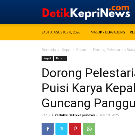
SABTU, AGUSTUS 8, 2026
MASUK / BERGABUNG
RE
Beranda
Kepri
Batam
Dorong Pelestarian Buda
Kepri
Batam
Dorong Pelestar
Puisi Karya Kep
Guncang Panggu
Penulis
Redaksi Detikkeprinews
-
Mei 19, 2025