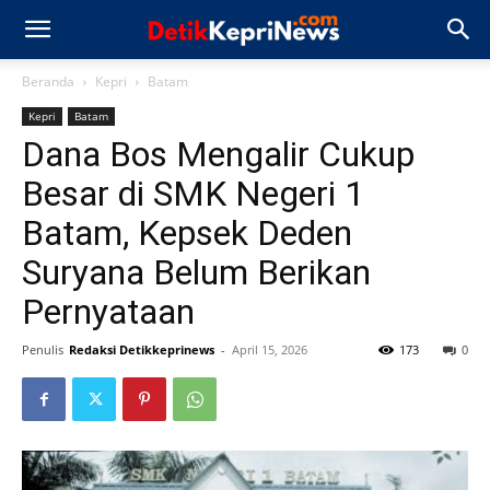
Beranda
Kepri
Batam
Kepri
Batam
Dana Bos Mengalir Cukup
Besar di SMK Negeri 1
Batam, Kepsek Deden
Suryana Belum Berikan
Pernyataan
Penulis
Redaksi Detikkeprinews
-
April 15, 2026
173
0