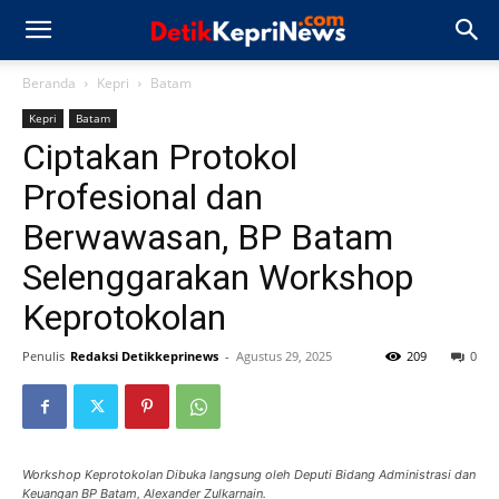
Beranda
Kepri
Batam
Kepri
Batam
Ciptakan Protokol
Profesional dan
Berwawasan, BP Batam
Selenggarakan Workshop
Keprotokolan
Penulis
Redaksi Detikkeprinews
-
Agustus 29, 2025
209
0
Workshop Keprotokolan Dibuka langsung oleh Deputi Bidang Administrasi dan
Keuangan BP Batam, Alexander Zulkarnain.