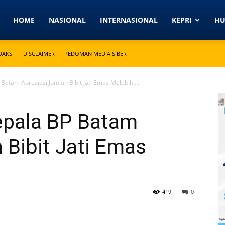
Detikkeprinews.com
HOME
NASIONAL
INTERNASIONAL
KEPRI
H
DAKSI
DISCLAIMER
PEDOMAN MEDIA SIBER
Batam Apresiasi Jumlah Bibit Jati Emas Melebihi...
Kepala BP Batam
 Bibit Jati Emas
419
0