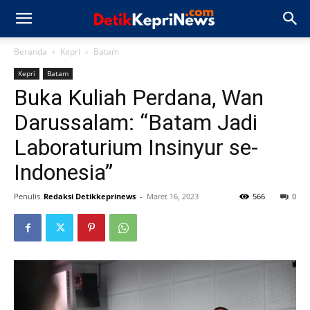
Beranda
Kepri
Batam
Kepri
Batam
Buka Kuliah Perdana, Wan
Darussalam: “Batam Jadi
Laboraturium Insinyur se-
Indonesia”
Penulis
Redaksi Detikkeprinews
-
Maret 16, 2023
566
0