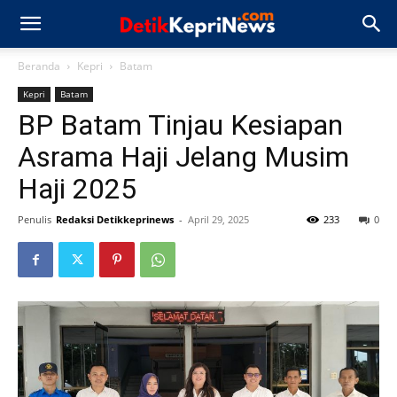
Beranda
Kepri
Batam
Kepri
Batam
BP Batam Tinjau Kesiapan
Asrama Haji Jelang Musim
Haji 2025
Penulis
Redaksi Detikkeprinews
-
April 29, 2025
233
0