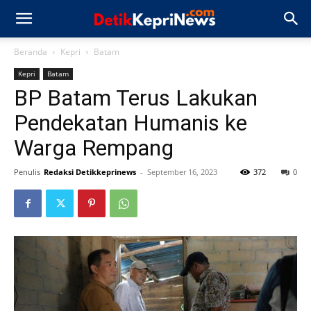
Beranda
Kepri
Batam
Kepri
Batam
BP Batam Terus Lakukan
Pendekatan Humanis ke
Warga Rempang
Penulis
Redaksi Detikkeprinews
-
September 16, 2023
372
0